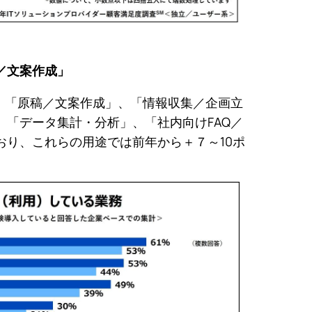
／文案作成」
ろ、「原稿／文案作成」、「情報収集／企画立
、「データ集計・分析」、「社内向けFAQ／
おり、これらの用途では前年から＋７～10ポ