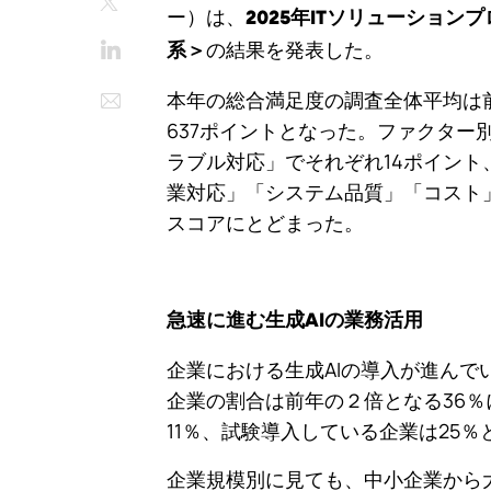
Twitter
ー）は、
2025年ITソリューショ
LinkedIn
の結果を発表した。
系＞
Email
本年の総合満足度の調査全体平均は
637ポイントとなった。ファクター
ラブル対応」でそれぞれ14ポイン
業対応」「システム品質」「コスト
スコアにとどまった。
急速に進む生成AIの業務活用
企業における生成AIの導入が進んで
企業の割合は前年の２倍となる36
11％、試験導入している企業は25％
企業規模別に見ても、中小企業から