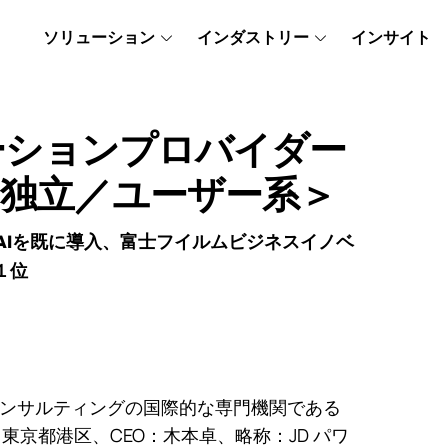
ソリューション
インダストリー
インサイト
UTILITY
ューションプロバイダー
＜独立／ユーザー系＞
AIを既に導入、富士フイルムビジネスイノベ
１位
コンサルティングの国際的な専門機関である
：東京都港区、CEO：木本卓、略称：JD パワ