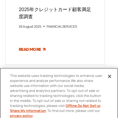
2025年クレジットカード顧客満足
度調査
26 August 2025
FINANCIAL SERVICES
READ MORE
This website uses tracking technologies to enhance user
experience and analyze performance.
We also share
website use information with our social media,
advertising and analytics partners.
To opt-out of sale or
sharing related to tracking technologies, click the button
in the middle.
To opt-out of sale or sharing not related to
tracking technologies, please visit
Offline Do Not Sell or
お問い合わせ先
Share My Information
.
To find out more, please visit our
FOOTER
privacy policy
.