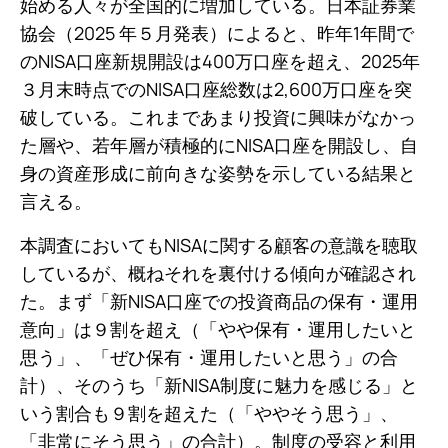
始める人々が全国的に増加している。日本証券業
協会（2025 年５月発表）によると、昨年1年間で
のNISA口座新規開設は400万口座を超え、2025年
３月末時点でのNISA口座総数は2,600万口座を突
破している。これまであまり投資に興味がなかっ
た層や、若年層が積極的にNISA口座を開設し、自
身の資産形成に前向きな姿勢を示している結果と
言える。
本調査においてもNISAに関する顧客の意識を聴取
しているが、概ねそれを裏付ける傾向が確認され
た。まず「新NISA口座での投資商品の保有・運用
意向」は９割を超え（「やや保有・運用したいと
思う」、「ぜひ保有・運用したいと思う」の合
計）、そのうち「新NISA制度に魅力を感じる」と
いう割合も９割を超えた（「ややそう思う」、
「非常にそう思う」の合計）。制度の受容と利用