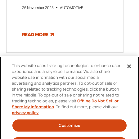
26 November 2025
AUTOMOTIVE
READ MORE
This website uses tracking technologies to enhance user
experience and analyze performance.
We also share
website use information with our social media,
advertising and analytics partners.
To opt-out of sale or
sharing related to tracking technologies, click the button
in the middle.
To opt-out of sale or sharing not related to
tracking technologies, please visit
Offline Do Not Sell or
お問い合わせ先
Share My Information
.
To find out more, please visit our
FOOTER
privacy policy
.
個人情報保護方針および個人情報の取扱いについて
MENU
Customize
Twitter
SOCIAL