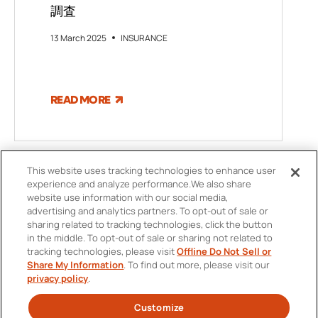
調査
13 March 2025
INSURANCE
READ MORE
This website uses tracking technologies to enhance user
experience and analyze performance.
We also share
website use information with our social media,
advertising and analytics partners.
To opt-out of sale or
sharing related to tracking technologies, click the button
in the middle.
To opt-out of sale or sharing not related to
tracking technologies, please visit
Offline Do Not Sell or
お問い合わせ先
Share My Information
.
To find out more, please visit our
FOOTER
privacy policy
.
個人情報保護方針および個人情報の取扱いについて
MENU
Customize